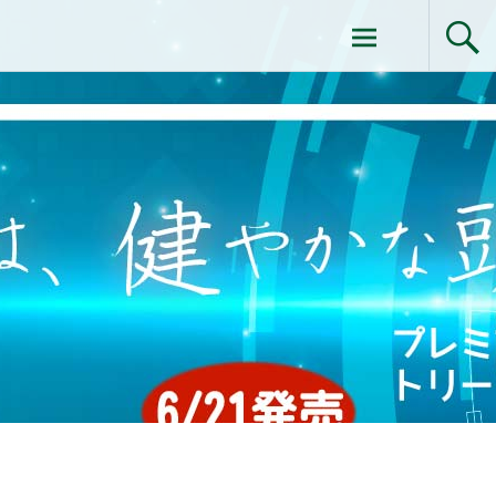
コ
ドクターイシイのエムディ化粧品 |エム
ン
テ
ディ化粧品 下関サロン
ン
ツ
へ
ス
キ
ッ
プ