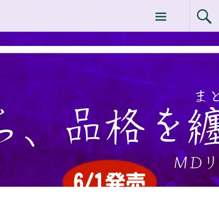
コ
ドクターイシイのエムディ化粧品 |エム
ン
テ
ディ化粧品 下関サロン
ン
ツ
へ
ス
キ
ッ
プ