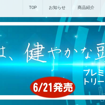
化粧品 |エムディ化粧品 
TOP
お知らせ
商品紹介