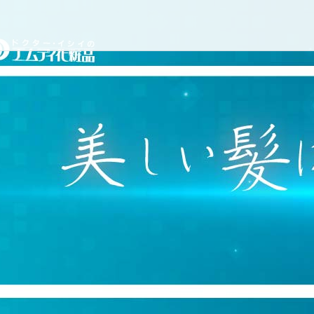
コ
ドクターイシイのエムディ
ン
テ
ン
ツ
へ
ス
キ
ッ
プ