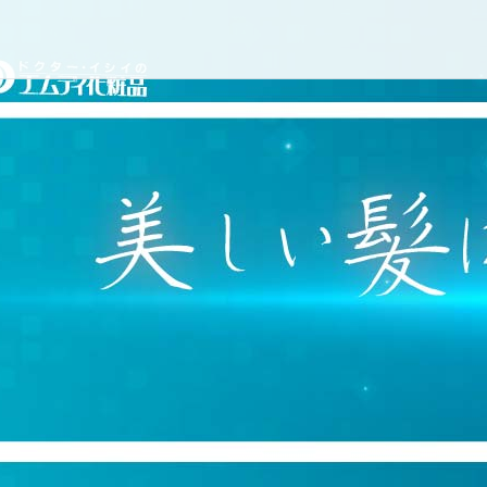
コ
ドクターイシイのエムディ
ン
テ
ン
ツ
へ
ス
キ
ッ
プ