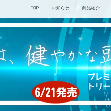
化粧品 |エムディ化粧品 
TOP
お知らせ
商品紹介