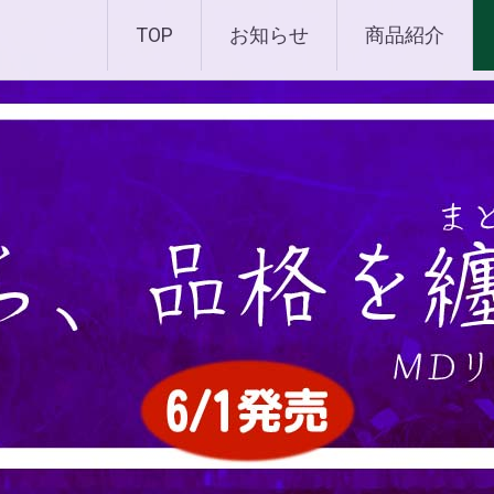
化粧品 |エムディ化粧品 
TOP
お知らせ
商品紹介