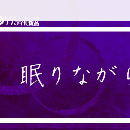
コ
ドクターイシイのエムディ
ン
テ
ン
ツ
へ
ス
キ
ッ
プ