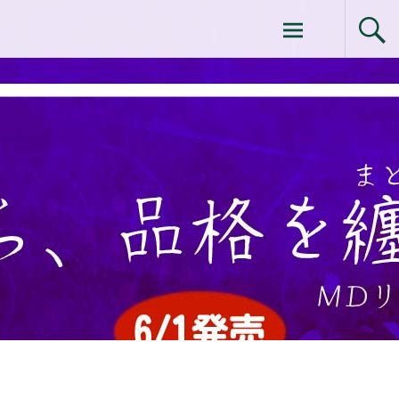
コ
ドクターイシイのエムディ化粧品 |エム
ン
テ
ディ化粧品 下関サロン
ン
ツ
へ
ス
キ
ッ
プ