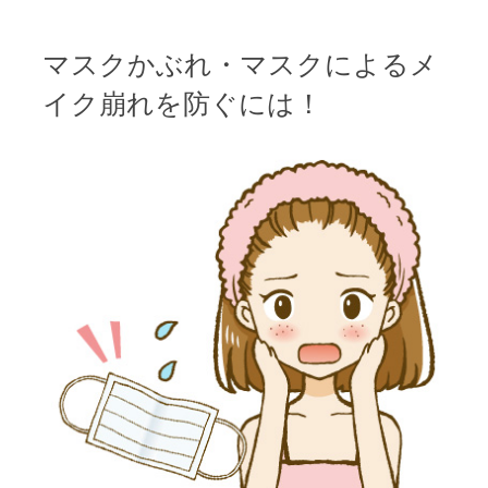
ナ
ビ
マスクかぶれ・マスクによるメ
ゲ
イク崩れを防ぐには！
ー
シ
ョ
ン