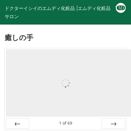
ドクターイシイのエムディ化粧品 |エムディ化粧品 下関
サロン
癒しの手
1
of
69