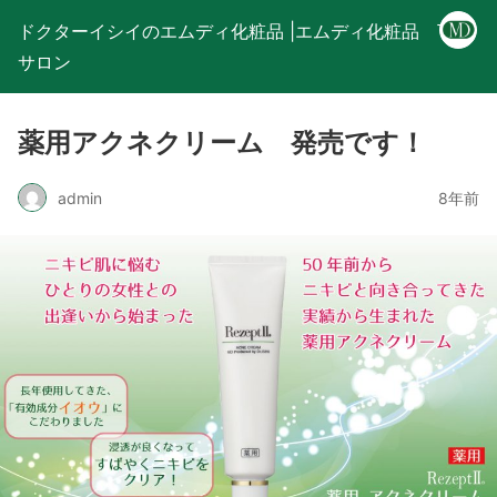
ドクターイシイのエムディ化粧品 |エムディ化粧品 下関
サロン
薬用アクネクリーム 発売です！
admin
8年前