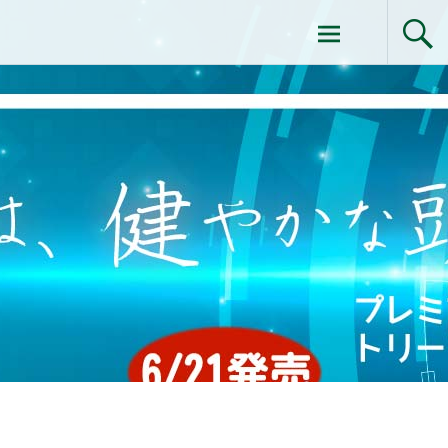
コ
ドクターイシイのエムディ化粧品 |エム
ン
テ
ディ化粧品 下関サロン
ン
ツ
へ
ス
キ
ッ
プ