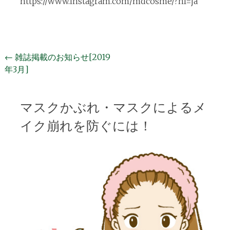
https://www.instagram.com/mdcosme/?hl=ja
投
←
雑誌掲載のお知らせ[2019
年3月]
稿
ナ
ビ
マスクかぶれ・マスクによるメ
ゲ
イク崩れを防ぐには！
ー
シ
ョ
ン