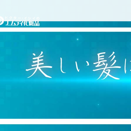
コ
ドクターイシイのエムディ
ン
テ
ン
ツ
へ
ス
キ
ッ
プ