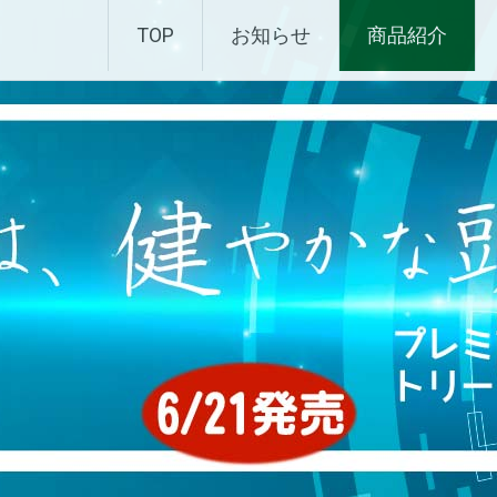
化粧品 |エムディ化粧品 
TOP
お知らせ
商品紹介