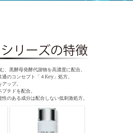
含む、黒酵母発酵代謝物を高濃度に配合。
通のコンセプト「４Key」処方。
をアップ。
ペプチドを配合。
能性のある成分は配合しない低刺激処方。