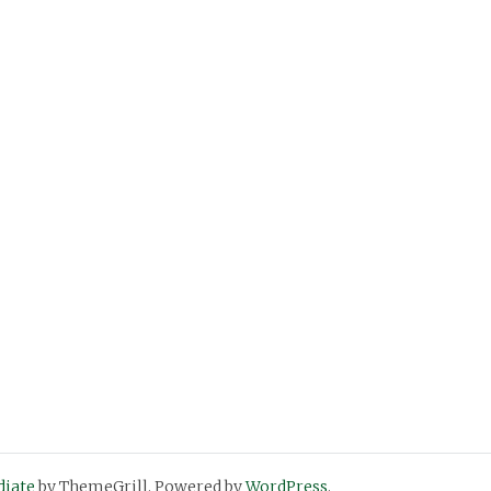
diate
by ThemeGrill. Powered by
WordPress
.