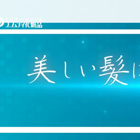
コ
ドクターイシイのエムディ
ン
テ
ン
ツ
へ
ス
キ
ッ
プ