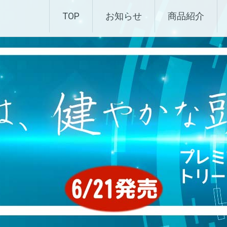
化粧品 |エムディ化粧品 
TOP
お知らせ
商品紹介