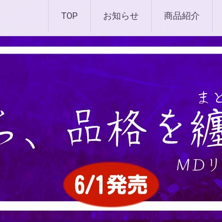
化粧品 |エムディ化粧品 
TOP
お知らせ
商品紹介