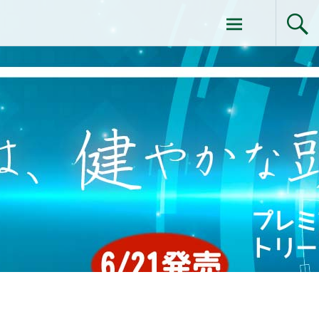
コ
ドクターイシイのエムディ化粧品 |エム
ン
テ
ディ化粧品 下関サロン
ン
ツ
へ
ス
キ
ッ
プ