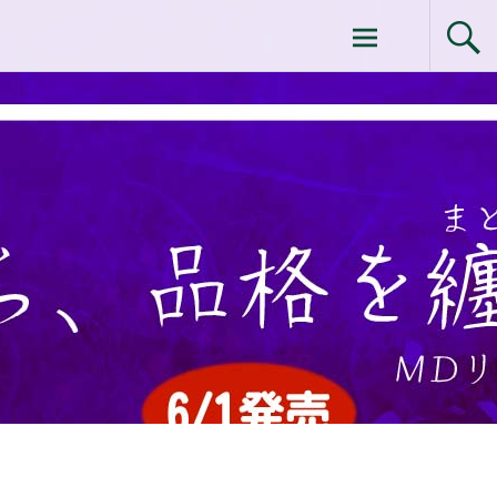
コ
ドクターイシイのエムディ化粧品 |エム
ン
テ
ディ化粧品 下関サロン
ン
ツ
へ
ス
キ
ッ
プ