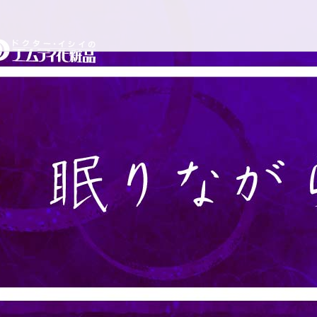
コ
ドクターイシイのエムディ
ン
テ
ン
ツ
へ
ス
キ
ッ
プ