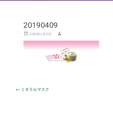
20190409
2019年4月9日
投
←
ミネラルマスク
稿
ナ