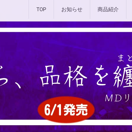
化粧品 |エムディ化粧品 
TOP
お知らせ
商品紹介