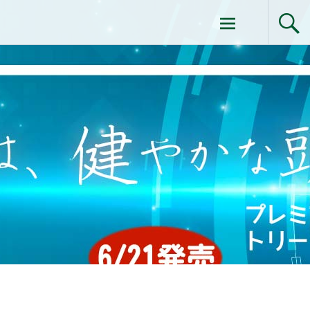
コ
ドクターイシイのエムディ化粧品 |エム
ン
テ
ディ化粧品 下関サロン
ン
ツ
へ
ス
キ
ッ
プ