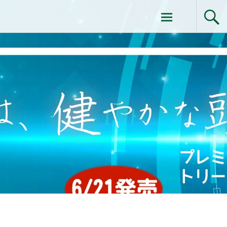
コ
ドクターイシイのエムディ化粧品 |エム
ン
テ
ディ化粧品 下関サロン
ン
ツ
へ
ス
キ
ッ
プ