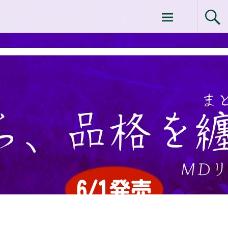
コ
ドクターイシイのエムディ化粧品 |エム
ン
テ
ディ化粧品 下関サロン
ン
ツ
へ
ス
キ
ッ
プ