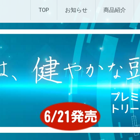
化粧品 |エムディ化粧品 
TOP
お知らせ
商品紹介