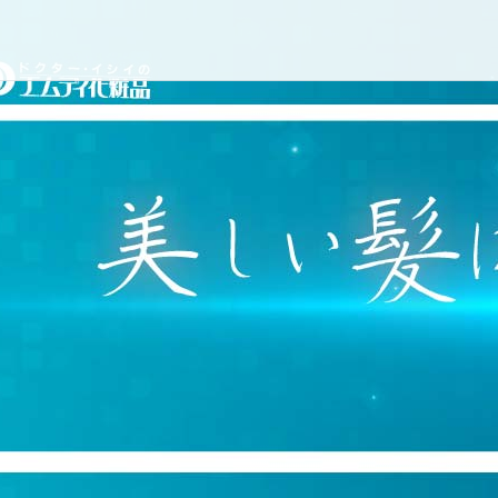
コ
ドクターイシイのエムディ
ン
テ
ン
ツ
へ
ス
キ
ッ
プ