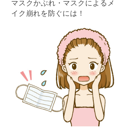
ナ
マスクかぶれ・マスクによるメ
ビ
イク崩れを防ぐには！
ゲ
ー
シ
ョ
ン