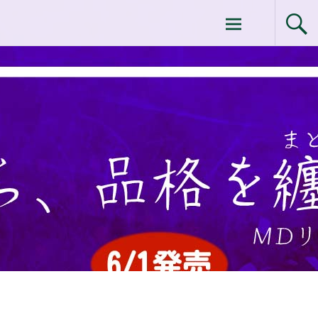
コ
ドクターイシイのエムディ化粧品 |エム
ン
テ
ディ化粧品 下関サロン
ン
ツ
へ
ス
キ
ッ
プ