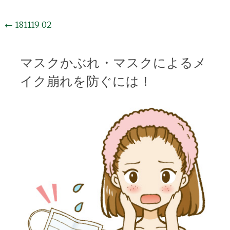
投
←
181119_02
稿
ナ
マスクかぶれ・マスクによるメ
ビ
イク崩れを防ぐには！
ゲ
ー
シ
ョ
ン