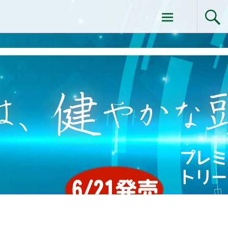
コ
ドクターイシイのエムディ化粧品 |エム
ン
テ
ディ化粧品 下関サロン
ン
ツ
へ
ス
キ
ッ
プ