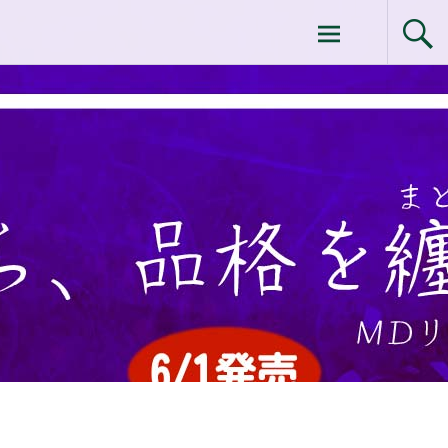
コ
ドクターイシイのエムディ化粧品 |エム
ン
テ
ディ化粧品 下関サロン
ン
ツ
へ
ス
キ
ッ
プ