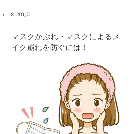
投
←
181203_03
稿
ナ
マスクかぶれ・マスクによるメ
ビ
イク崩れを防ぐには！
ゲ
ー
シ
ョ
ン