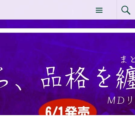
コ
ドクターイシイのエムディ化粧品 |エム
ン
テ
ディ化粧品 下関サロン
ン
ツ
へ
ス
キ
ッ
プ