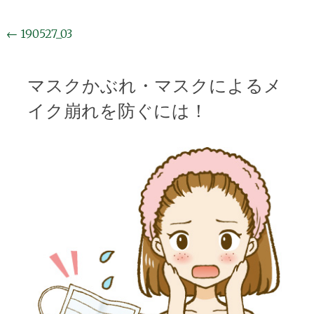
投
←
190527_03
稿
ナ
マスクかぶれ・マスクによるメ
ビ
イク崩れを防ぐには！
ゲ
ー
シ
ョ
ン