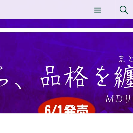
コ
ドクターイシイのエムディ化粧品 |エム
ン
テ
ディ化粧品 下関サロン
ン
ツ
へ
ス
キ
ッ
プ