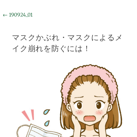
投
←
190924_01
稿
ナ
マスクかぶれ・マスクによるメ
ビ
イク崩れを防ぐには！
ゲ
ー
シ
ョ
ン