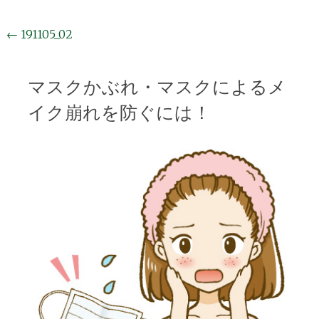
投
←
191105_02
稿
ナ
マスクかぶれ・マスクによるメ
ビ
イク崩れを防ぐには！
ゲ
ー
シ
ョ
ン