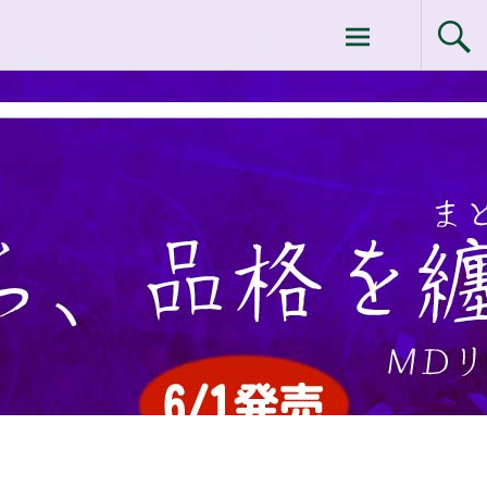
コ
ドクターイシイのエムディ化粧品 |エム
ン
テ
ディ化粧品 下関サロン
ン
ツ
へ
ス
キ
ッ
プ