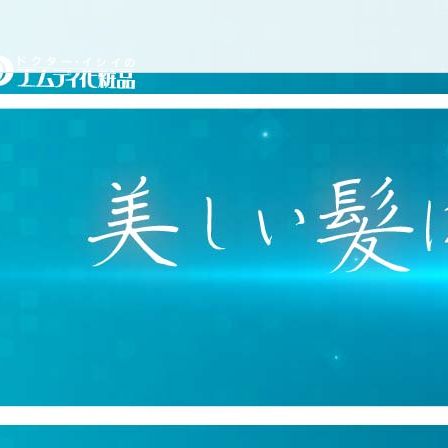
コ
ドクターイシイのエムディ
ン
テ
ン
ツ
へ
ス
キ
ッ
プ