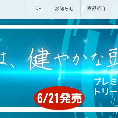
化粧品 |エムディ化粧品 
TOP
お知らせ
商品紹介