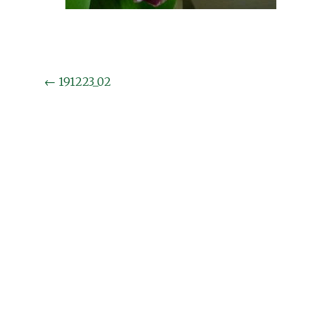
投
←
191223_02
稿
ナ
ビ
ゲ
ー
シ
ョ
ン