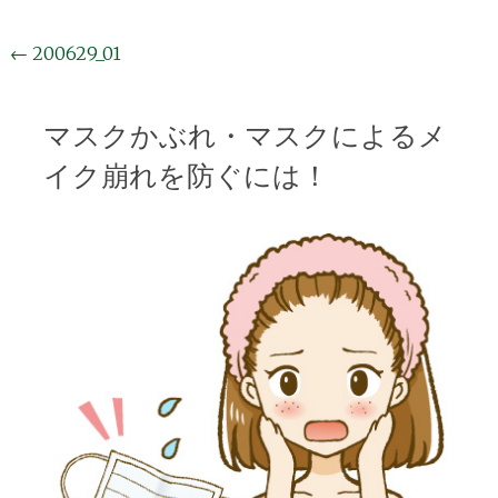
投
←
200629_01
稿
ナ
マスクかぶれ・マスクによるメ
ビ
イク崩れを防ぐには！
ゲ
ー
シ
ョ
ン