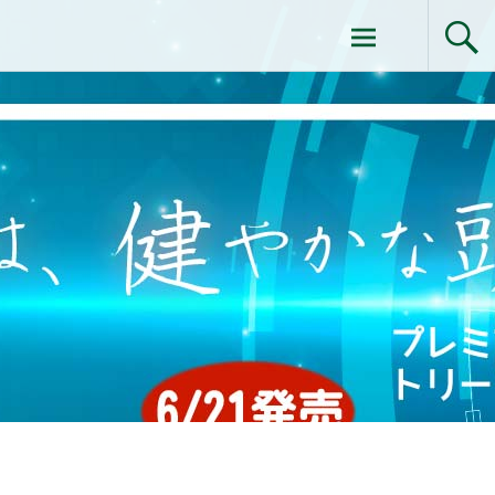
コ
ドクターイシイのエムディ化粧品 |エム
ン
テ
ディ化粧品 下関サロン
ン
ツ
へ
ス
キ
ッ
プ