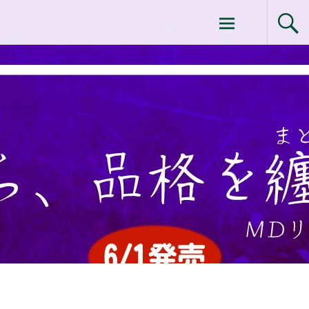
コ
ドクターイシイのエムディ化粧品 |エム
ン
テ
ディ化粧品 下関サロン
ン
ツ
へ
ス
キ
ッ
プ