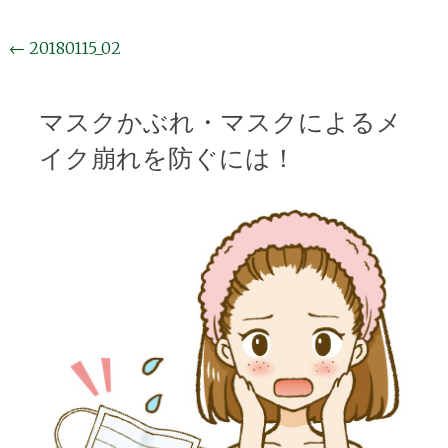
投
←
20180115_02
稿
ナ
マスクかぶれ・マスクによるメ
ビ
イク崩れを防ぐには！
ゲ
ー
シ
ョ
ン