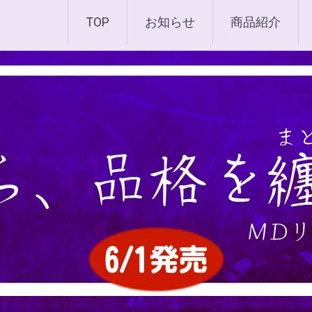
化粧品 |エムディ化粧品 
TOP
お知らせ
商品紹介