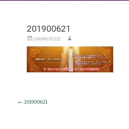
201900621
2019年6月21日
投
←
201900621
稿
ナ