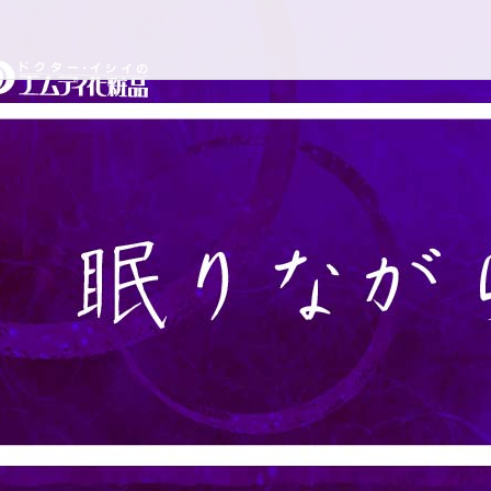
コ
ドクターイシイのエムディ
ン
テ
ン
ツ
へ
ス
キ
ッ
プ