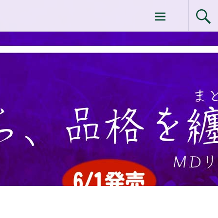
コ
ドクターイシイのエムディ化粧品 |エム
ン
テ
ディ化粧品 下関サロン
ン
ツ
へ
ス
キ
ッ
プ