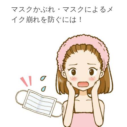
ナ
マスクかぶれ・マスクによるメ
ビ
イク崩れを防ぐには！
ゲ
ー
シ
ョ
ン