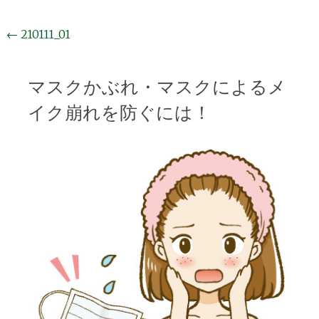
投
←
210111_01
稿
ナ
マスクかぶれ・マスクによるメ
ビ
イク崩れを防ぐには！
ゲ
ー
シ
ョ
ン