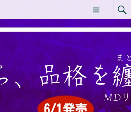
コ
ドクターイシイのエムディ化粧品 |エム
ン
テ
ディ化粧品 下関サロン
ン
ツ
へ
ス
キ
ッ
プ