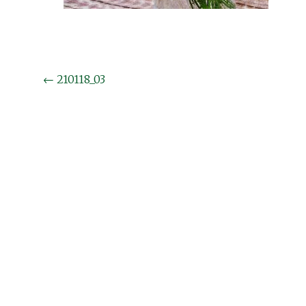
投
←
210118_03
稿
ナ
ビ
ゲ
ー
シ
ョ
ン