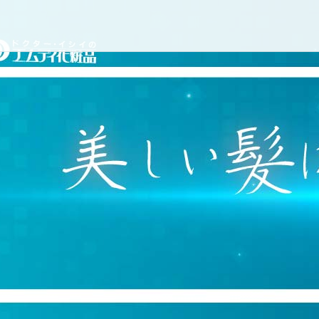
コ
ドクターイシイのエムディ
ン
テ
ン
ツ
へ
ス
キ
ッ
プ