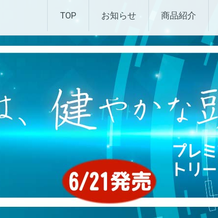
化粧品 |エムディ化粧品 
TOP
お知らせ
商品紹介