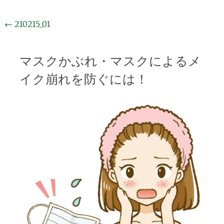
投
←
210215_01
稿
ナ
マスクかぶれ・マスクによるメ
ビ
イク崩れを防ぐには！
ゲ
ー
シ
ョ
ン