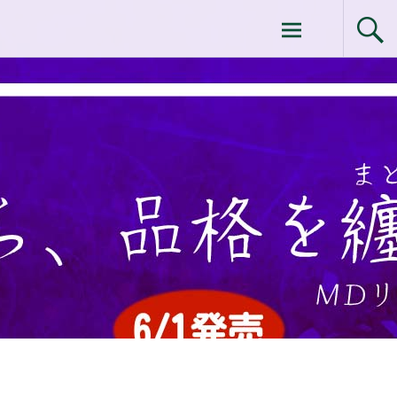
コ
ドクターイシイのエムディ化粧品 |エム
ン
テ
ディ化粧品 下関サロン
ン
ツ
へ
ス
キ
ッ
プ