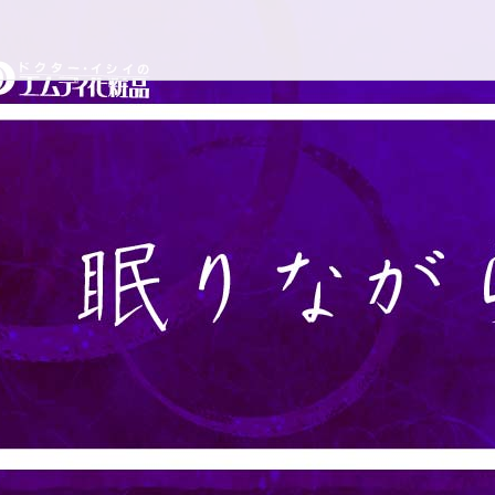
コ
ドクターイシイのエムディ
ン
テ
ン
ツ
へ
ス
キ
ッ
プ