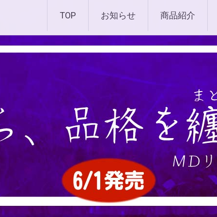
化粧品 |エムディ化粧品 
TOP
お知らせ
商品紹介