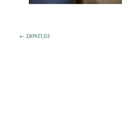
投
←
210927_02
稿
ナ
ビ
ゲ
ー
シ
ョ
ン