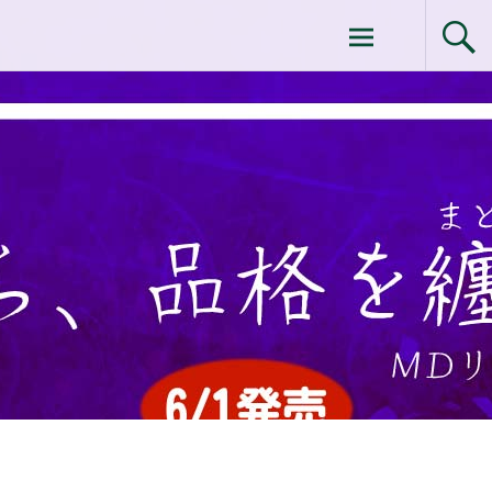
コ
ドクターイシイのエムディ化粧品 |エム
ン
テ
ディ化粧品 下関サロン
ン
ツ
へ
ス
キ
ッ
プ