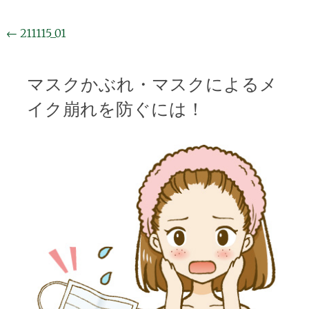
投
←
211115_01
稿
ナ
マスクかぶれ・マスクによるメ
ビ
イク崩れを防ぐには！
ゲ
ー
シ
ョ
ン