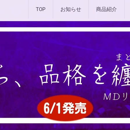
化粧品 |エムディ化粧品 
TOP
お知らせ
商品紹介