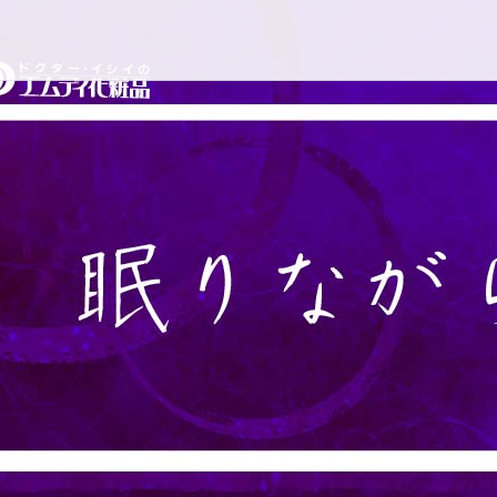
コ
ドクターイシイのエムディ
ン
テ
ン
ツ
へ
ス
キ
ッ
プ