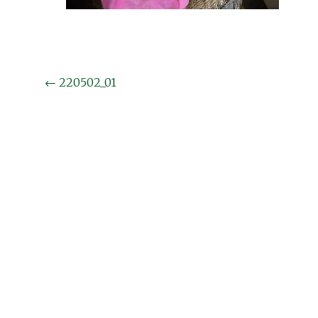
投
←
220502_01
稿
ナ
ビ
ゲ
ー
シ
ョ
ン