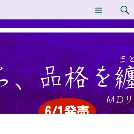
コ
ドクターイシイのエムディ化粧品 |エム
ン
テ
ディ化粧品 下関サロン
ン
ツ
へ
ス
キ
ッ
プ