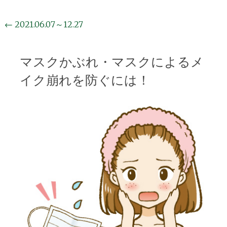
投
←
2021.06.07～12.27
稿
ナ
マスクかぶれ・マスクによるメ
ビ
イク崩れを防ぐには！
ゲ
ー
シ
ョ
ン