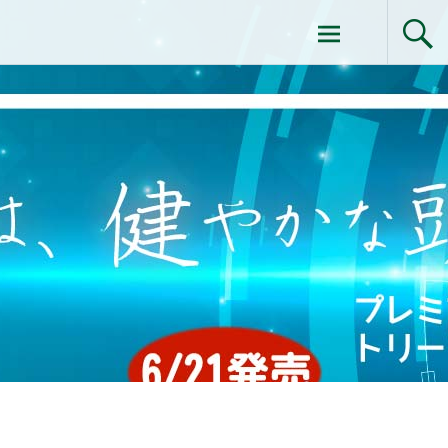
コ
ドクターイシイのエムディ化粧品 |エム
ン
テ
ディ化粧品 下関サロン
ン
ツ
へ
ス
キ
ッ
プ