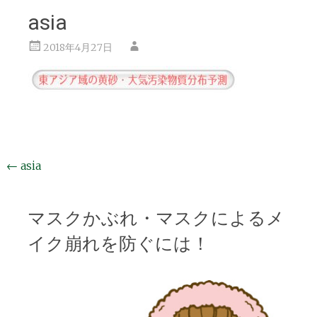
asia
2018年4月27日
投
←
asia
稿
ナ
マスクかぶれ・マスクによるメ
ビ
イク崩れを防ぐには！
ゲ
ー
シ