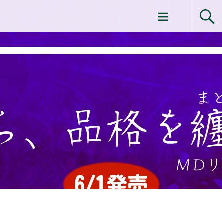
コ
ドクターイシイのエムディ化粧品 |エム
ン
テ
ディ化粧品 下関サロン
ン
ツ
へ
ス
キ
ッ
プ