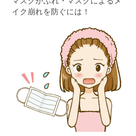
マスクかぶれ・マスクによるメ
ビ
イク崩れを防ぐには！
ゲ
ー
シ
ョ
ン