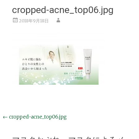
cropped-acne_top06.jpg
2018年9月18日
投
←
cropped-acne_top06.jpg
稿
ナ