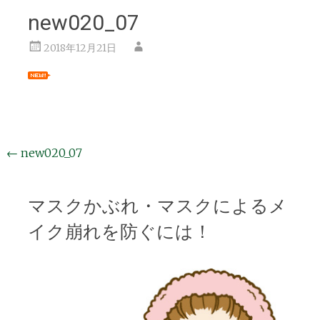
new020_07
2018年12月21日
投
←
new020_07
稿
ナ
マスクかぶれ・マスクによるメ
ビ
イク崩れを防ぐには！
ゲ
ー
シ
ョ