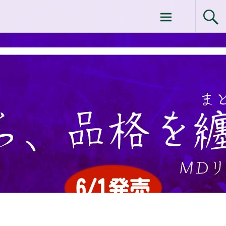
コ
ドクターイシイのエムディ化粧品 |エム
ン
テ
ディ化粧品 下関サロン
ン
ツ
へ
ス
キ
ッ
プ